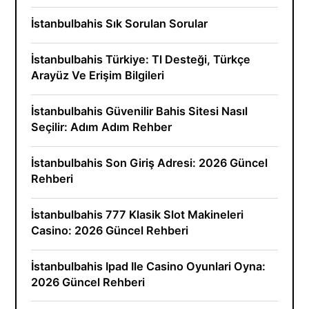
İstanbulbahis Sık Sorulan Sorular
İstanbulbahis Türkiye: Tl Desteği, Türkçe
Arayüz Ve Erişim Bilgileri
İstanbulbahis Güvenilir Bahis Sitesi Nasıl
Seçilir: Adım Adım Rehber
İstanbulbahis Son Giriş Adresi: 2026 Güncel
Rehberi
İstanbulbahis 777 Klasik Slot Makineleri
Casino: 2026 Güncel Rehberi
İstanbulbahis Ipad Ile Casino Oyunlari Oyna:
2026 Güncel Rehberi