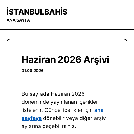
İSTANBULBAHIS
ANA SAYFA
Haziran 2026 Arşivi
01.06.2026
Bu sayfada Haziran 2026
döneminde yayınlanan içerikler
listelenir. Güncel içerikler için
ana
sayfaya
dönebilir veya diğer arşiv
aylarına geçebilirsiniz.