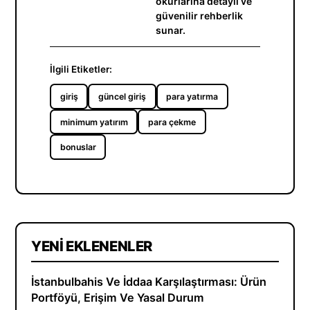
okurlarına detaylı ve
güvenilir rehberlik
sunar.
İlgili Etiketler:
giriş
güncel giriş
para yatırma
minimum yatırım
para çekme
bonuslar
YENI EKLENENLER
İstanbulbahis Ve İddaa Karşılaştırması: Ürün
Portföyü, Erişim Ve Yasal Durum