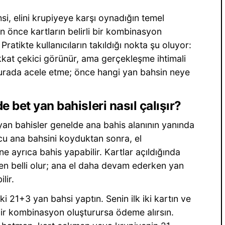
i, elini krupiyeye karşı oynadığın temel
n önce kartların belirli bir kombinasyon
ratikte kullanıcıların takıldığı nokta şu oluyor:
at çekici görünür, ama gerçekleşme ihtimali
urada acele etme; önce hangi yan bahsin neye
e bet yan bahisleri nasıl çalışır?
an bahisler genelde ana bahis alanının yanında
cu ana bahsini koyduktan sonra, el
e ayrıca bahis yapabilir. Kartlar açıldığında
 belli olur; ana el daha devam ederken yan
lir.
i 21+3 yan bahsi yaptın. Senin ilk iki kartın ve
bir kombinasyon oluşturursa ödeme alırsın.