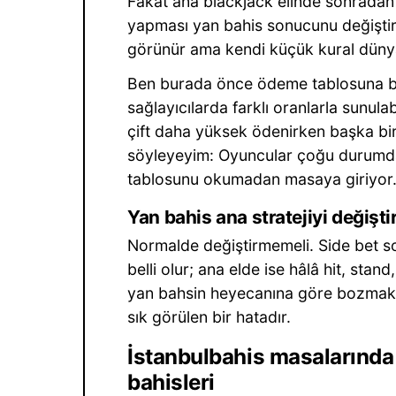
Fakat ana blackjack elinde sonrada
yapması yan bahis sonucunu değiştir
görünür ama kendi küçük kural dünya
Ben burada önce ödeme tablosuna bak
sağlayıcılarda farklı oranlarla sunulab
çift daha yüksek ödenirken başka bi
söyleyeyim: Oyuncular çoğu durumda
tablosunu okumadan masaya giriyor
Yan bahis ana stratejiyi değiştir
Normalde değiştirmemeli. Side bet so
belli olur; ana elde ise hâlâ hit, stand
yan bahsin heyecanına göre bozmak,
sık görülen bir hatadır.
İstanbulbahis masalarında
bahisleri