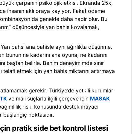
a, büyük çarpanın psikolojik etkisi. Ekranda 25x,
 insanın aklı oraya kayıyor. Fakat ödeme
ombinasyon da genelde daha nadir olur. Bu
larım” düşüncesiyle yan bahis kovalamak,
: Yan bahsi ana bahisle aynı ağırlıkta düşünme.
san bunun ne kadarını ana oyuna, ne kadarını
nı baştan belirle. Benim deneyimimde sınır
elafi etmek için yan bahis miktarını artırmaya
atlamamak gerekir. Türkiye’de yetkili kurumlar
TK
ve mali suçlarla ilgili çerçeve için
MASAK
bağımlılık riski konusunda destek ihtiyacı
ir başlangıç noktasıdır.
çin pratik side bet kontrol listesi