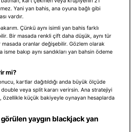
n batman, kart çekmen veya krupiyenin 21
mez. Yani yan bahis, ana oyuna bağlı gibi
sı vardır.
arım. Çünkü aynı isimli yan bahis farklı
ilir. Bir masada renkli çift daha düşük, aynı tür
r masada oranlar değişebilir. Gözlem olarak
 isme bakıp aynı sandıkları yan bahsin ödeme
.
ir mi?
nucu, kartlar dağıtıldığı anda büyük ölçüde
, double veya split kararı verirsin. Ana stratejiyi
 özellikle küçük bakiyeyle oynayan hesaplarda
 görülen yaygın blackjack yan