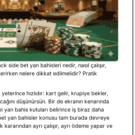
k side bet yan bahisleri nedir, nasıl çalışır,
erirken nelere dikkat edilmelidir? Pratik
terince hızlıdır: kart gelir, krupiye bekler,
pacağını düşünürsün. Bir de ekranın kenarında
i yan bahis kutuları belirince iş biraz daha
e bet yan bahisler konusu tam burada devreye
k kararından ayrı çalışır, ayrı ödeme yapar ve