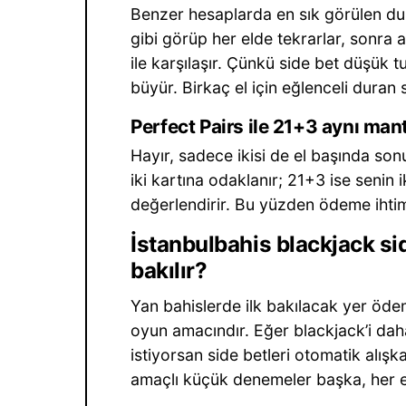
Benzer hesaplarda en sık görülen d
gibi görüp her elde tekrarlar, sonra 
ile karşılaşır. Çünkü side bet düşük tu
büyür. Birkaç el için eğlenceli duran
Perfect Pairs ile 21+3 aynı man
Hayır, sadece ikisi de el başında sonu
iki kartına odaklanır; 21+3 ise senin ik
değerlendirir. Bu yüzden ödeme ihtima
İstanbulbahis blackjack sid
bakılır?
Yan bahislerde ilk bakılacak yer ödem
oyun amacındır. Eğer blackjack’i dah
istiyorsan side betleri otomatik alış
amaçlı küçük denemeler başka, her 