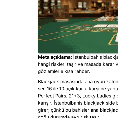
Meta açıklama:
İstanbulbahis blackjac
hangi riskleri taşır ve masada karar v
gözlemlerle kısa rehber.
Blackjack masasında ana oyun zaten ye
sen 16 ile 10 açık karta karşı ne ya
Perfect Pairs, 21+3, Lucky Ladies gib
karışır. İstanbulbahis blackjack sid
girer; çünkü bu bahisler ana blackjac
çoğu durumda ayrı risk taşır.