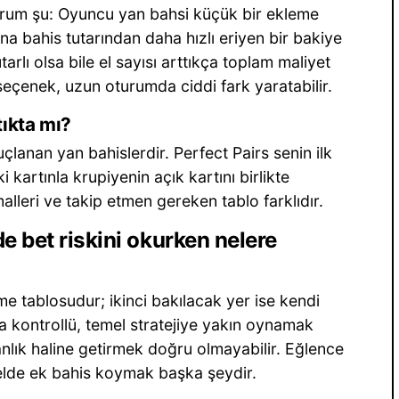
urum şu: Oyuncu yan bahsi küçük bir ekleme
ana bahis tutarından daha hızlı eriyen bir bakiye
tarlı olsa bile el sayısı arttıkça toplam maliyet
 seçenek, uzun oturumda ciddi fark yaratabilir.
tıkta mı?
çlanan yan bahislerdir. Perfect Pairs senin ilk
i kartınla krupiyenin açık kartını birlikte
lleri ve takip etmen gereken tablo farklıdır.
e bet riskini okurken nelere
e tablosudur; ikinci bakılacak yer ise kendi
a kontrollü, temel stratejiye yakın oynamak
kanlık haline getirmek doğru olmayabilir. Eğlence
elde ek bahis koymak başka şeydir.