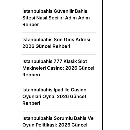
İstanbulbahis Güvenilir Bahis
Sitesi Nasıl Seçilir: Adım Adım
Rehber
İstanbulbahis Son Giriş Adresi:
2026 Güncel Rehberi
İstanbulbahis 777 Klasik Slot
Makineleri Casino: 2026 Güncel
Rehberi
İstanbulbahis Ipad Ile Casino
Oyunlari Oyna: 2026 Güncel
Rehberi
İstanbulbahis Sorumlu Bahis Ve
Oyun Politikasi: 2026 Güncel