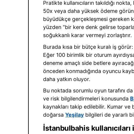
Pratikte kullanıcıların takıldığı nokt
50x veya daha yüksek ödeme görünce
büyüdükçe gerçekleşmesi gereken k
yüzden “bir kere denk gelirse topar
soğukkanlı karar vermeyi zorlaştırır.
Burada kısa bir bütçe kuralı iş görür
Eğer 100 birimlik bir oturum ayırdıy
deneme amaçlı side betlere ayıracağı
önceden konmadığında oyuncu kaybı t
daha yatkın oluyor.
Bu noktada sorumlu oyun tarafını da 
ve risk bilgilendirmeleri konusunda
B
kaynakları takip edilebilir. Kumar ve 
doğarsa
Yeşilay
bilgileri de yararlı b
İstanbulbahis kullanıcıları i