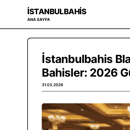
İSTANBULBAHIS
ANA SAYFA
İstanbulbahis Bl
Bahisler: 2026 G
31.03.2026