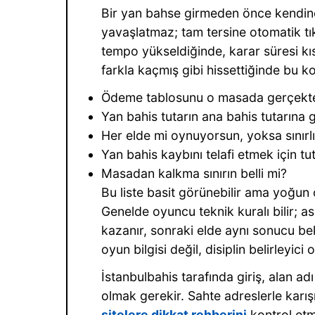
Bir yan bahse girmeden önce kendine
yavaşlatmaz; tam tersine otomatik tık
tempo yükseldiğinde, karar süresi kı
farkla kaçmış gibi hissettiğinde bu k
Ödeme tablosunu o masada gerçekt
Yan bahis tutarın ana bahis tutarına
Her elde mi oynuyorsun, yoksa sınır
Yan bahis kaybını telafi etmek için tu
Masadan kalkma sınırın belli mi?
Bu liste basit görünebilir ama yoğun
Genelde oyuncu teknik kuralı bilir; as
kazanır, sonraki elde aynı sonucu bekl
oyun bilgisi değil, disiplin belirleyici o
İstanbulbahis tarafında giriş, alan ad
olmak gerekir. Sahte adreslerle kar
sitelere dikkat rehberini
kontrol etm