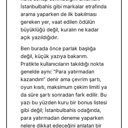
İstanbulbahis gibi markalar etrafında
arama yaparken de ilk bakılması
gereken yer, vaat edilen ödülün
büyüklüğü değil, kuralın ne kadar
açık yazıldığıdır.
Ben burada önce parlak başlığa
değil, küçük yazıya bakarım.
Pratikte kullanıcıların takıldığı nokta
genelde aynı: “Para yatırmadan
kazandım” denir ama çevrim şartı,
oyun kısıtı, maksimum çekim limiti ya
da süre şartı sonradan fark edilir. Bu
yazı bu yüzden kuru bir bonus listesi
gibi değil; İstanbulbahis odağında,
para yatırmadan deneme yaparken
nelere dikkat edeceğini anlatan bir