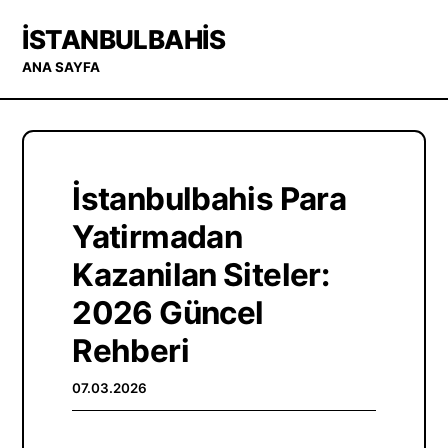
İSTANBULBAHIS
ANA SAYFA
İstanbulbahis Para
Yatirmadan
Kazanilan Siteler:
2026 Güncel
Rehberi
07.03.2026