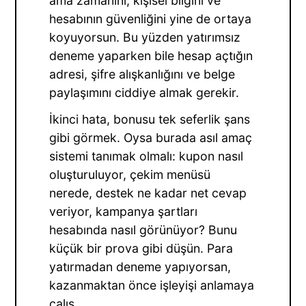
ama zamanını, kişisel bilgini ve
hesabının güvenliğini yine de ortaya
koyuyorsun. Bu yüzden yatırımsız
deneme yaparken bile hesap açtığın
adresi, şifre alışkanlığını ve belge
paylaşımını ciddiye almak gerekir.
İkinci hata, bonusu tek seferlik şans
gibi görmek. Oysa burada asıl amaç
sistemi tanımak olmalı: kupon nasıl
oluşturuluyor, çekim menüsü
nerede, destek ne kadar net cevap
veriyor, kampanya şartları
hesabında nasıl görünüyor? Bunu
küçük bir prova gibi düşün. Para
yatırmadan deneme yapıyorsan,
kazanmaktan önce işleyişi anlamaya
çalış.