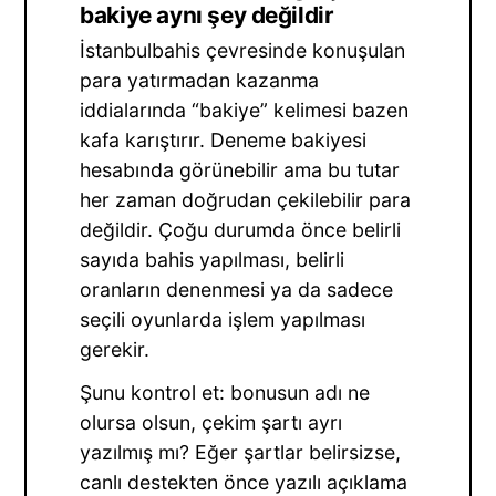
bakiye aynı şey değildir
İstanbulbahis çevresinde konuşulan
para yatırmadan kazanma
iddialarında “bakiye” kelimesi bazen
kafa karıştırır. Deneme bakiyesi
hesabında görünebilir ama bu tutar
her zaman doğrudan çekilebilir para
değildir. Çoğu durumda önce belirli
sayıda bahis yapılması, belirli
oranların denenmesi ya da sadece
seçili oyunlarda işlem yapılması
gerekir.
Şunu kontrol et: bonusun adı ne
olursa olsun, çekim şartı ayrı
yazılmış mı? Eğer şartlar belirsizse,
canlı destekten önce yazılı açıklama