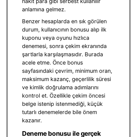
nakit para gibi serbest kullanılır
anlamına gelmez.
Benzer hesaplarda en sık görülen
durum, kullanıcının bonusu alıp ilk
kuponu veya oyunu hızlıca
denemesi, sonra çekim ekranında
şartlarla karşılaşmasıdır. Burada
acele etme. Önce bonus
sayfasındaki çevrim, minimum oran,
maksimum kazanç, geçerlilik süresi
ve kimlik doğrulama adımlarını
kontrol et. Özellikle çekim öncesi
belge istenip istenmediği, küçük
tutarlı denemelerde bile önem
kazanır.
Deneme bonusu ile gerçek