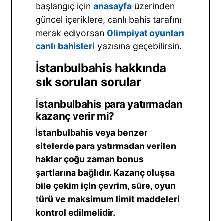
başlangıç için
anasayfa
üzerinden
güncel içeriklere, canlı bahis tarafını
merak ediyorsan
Olimpiyat oyunları
canlı bahisleri
yazısına geçebilirsin.
İstanbulbahis hakkında
sık sorulan sorular
İstanbulbahis para yatırmadan
kazanç verir mi?
İstanbulbahis veya benzer
sitelerde para yatırmadan verilen
haklar çoğu zaman bonus
şartlarına bağlıdır. Kazanç oluşsa
bile çekim için çevrim, süre, oyun
türü ve maksimum limit maddeleri
kontrol edilmelidir.