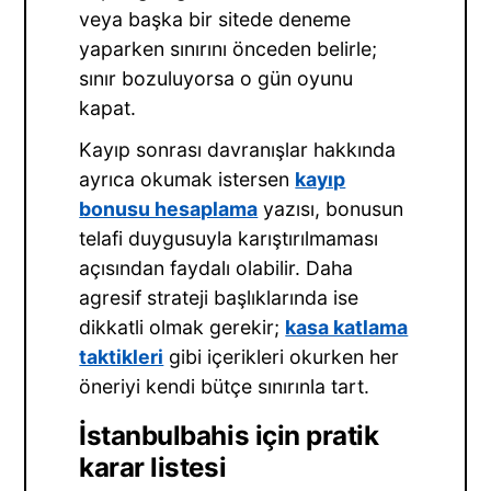
veya başka bir sitede deneme
yaparken sınırını önceden belirle;
sınır bozuluyorsa o gün oyunu
kapat.
Kayıp sonrası davranışlar hakkında
ayrıca okumak istersen
kayıp
bonusu hesaplama
yazısı, bonusun
telafi duygusuyla karıştırılmaması
açısından faydalı olabilir. Daha
agresif strateji başlıklarında ise
dikkatli olmak gerekir;
kasa katlama
taktikleri
gibi içerikleri okurken her
öneriyi kendi bütçe sınırınla tart.
İstanbulbahis için pratik
karar listesi