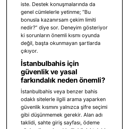
iste. Destek konuşmalarında da
genel cümlelerle yetinme; “Bu
bonusla kazanırsam çekim limiti
nedir?” diye sor. Deneyim gösteriyor
ki sorunların önemli kısmı oyunda
değil, başta okunmayan şartlarda
çıkıyor.
İstanbulbahis için
güvenlik ve yasal
farkındalık neden önemli?
İstanbulbahis veya benzer bahis
odaklı sitelerle ilgili arama yaparken
güvenlik kısmını yalnızca şifre seçimi
gibi düşünmemek gerekir. Alan adı
taklidi, sahte giriş sayfası, ödeme